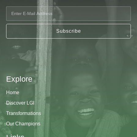
Subscribe
Explore
Home
Discover LGI
Transformations
Our Champions